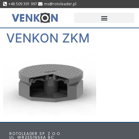
+48 509 391 997
ms@rotoleader.pl
VENKON ZKM
ROTOLEADER SP. Z O.O.
UL. WRZESIŃSKA 9C