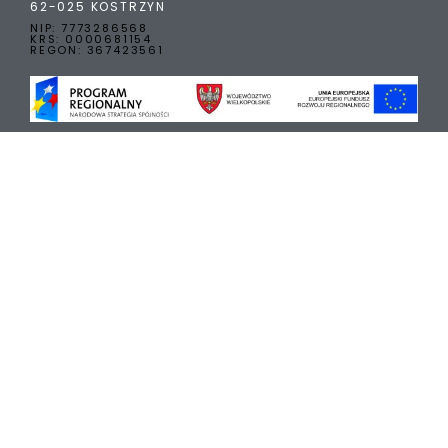
62-025 KOSTRZYN
NIP: 7773286568
KRS: 0000681154
REGON: 367423561