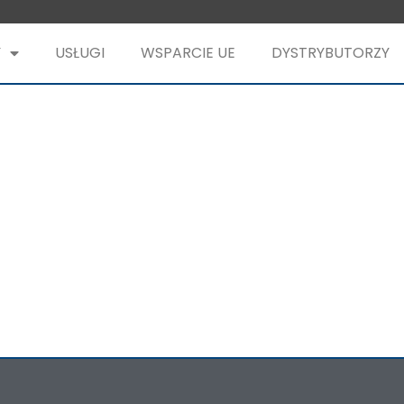
Y
USŁUGI
WSPARCIE UE
DYSTRYBUTORZY