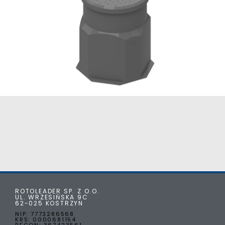
Studnia kablowa VENKON SK-680
ROTOLEADER SP. Z O.O.
UL. WRZESIŃSKA 9C
62-025 KOSTRZYN
NIP: 7773286568
KRS: 0000681154