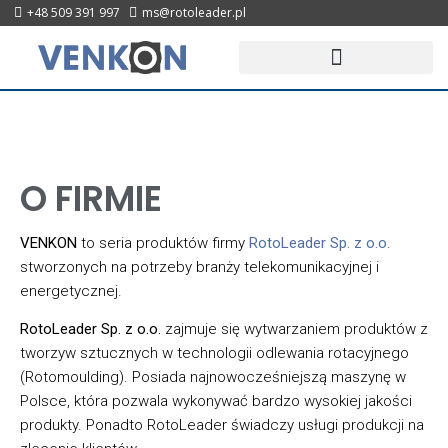
+48 509 391 997
ms@rotoleader.pl
O FIRMIE
VENKON
to seria produktów firmy
RotoLeader Sp. z o.o.
stworzonych na potrzeby branży telekomunikacyjnej i
energetycznej.
RotoLeader Sp. z o.o.
zajmuje się wytwarzaniem produktów z
tworzyw sztucznych w technologii odlewania rotacyjnego
(Rotomoulding). Posiada najnowocześniejszą maszynę w
Polsce, która pozwala wykonywać bardzo wysokiej jakości
produkty. Ponadto RotoLeader świadczy usługi produkcji na